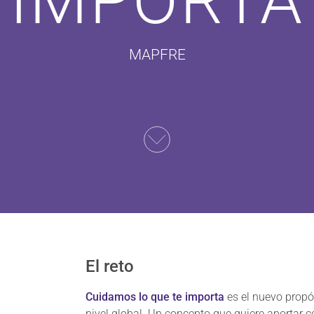
IMPORTA
MAPFRE
El reto
Cuidamos lo que te importa
es el nuevo propó
nivel global. Un concepto que quiere aportar 