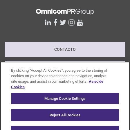
linkedin
facebook
twitter
instagram
youtube
CONTACTO
POLÍTICA DE PRIVACIDAD
By clicking “Accept All Cookies”, you agree to the storing of
cookies on your device to enhance site navigation, analyze
site usage, and assist in our marketing efforts.
Aviso de
POLÍTICA RGPD
Cookies
Manage Cookie Settings
CANAL DE DENUNCIAS
Reject All Cookies
© 2020 Omnicom Public Relations Group Inc. All rights reserved.