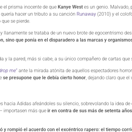
de el prisma inocente de que
Kanye West
es un genio. Malvado, p
o quería hacer un tributo a su canción
Runaway
(2010) y el colof
 que se pierde.
e y llanamente se trataba de un nuevo brote de egocentrismo de
ón, sino que ponía en el disparadero a las marcas y organismo
ada y la pared, más si cabe, a su único compañero de cartas que
 drop me
”
ante la mirada atónita de aquellos espectadores horro
ue
se presupone que le debía cierto honor
, dejando claro que e
s hacia Adidas afeándoles su silencio, sobrevolando la idea de
t – importasen más que
ir en contra de sus más de setenta años 
ó y rompió el acuerdo con el excéntrico rapero: el tiempo corri