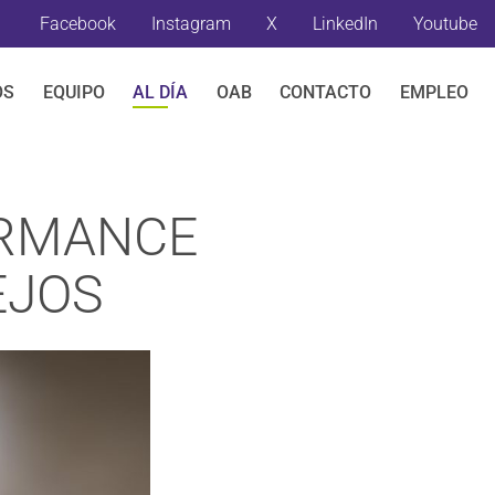
Facebook
Instagram
X
LinkedIn
Youtube
OS
EQUIPO
AL DÍA
OAB
CONTACTO
EMPLEO
ORMANCE
EJOS