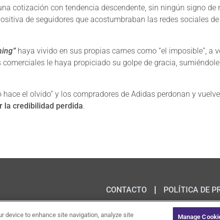
na cotización con tendencia descendente, sin ningún signo de 
a positiva de seguidores que acostumbraban las redes sociales 
hing”
haya vivido en sus propias carnes como “el imposible”, a 
s comerciales le haya propiciado su golpe de gracia, sumiéndol
o hace el olvido” y los compradores de Adidas perdonan y vuelve
 la credibilidad perdida
.
CONTACTO
POLÍTICA DE P
ur device to enhance site navigation, analyze site
Manage Cookie