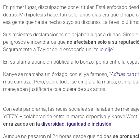
En primer lugar, disculpadme por el titular. Está enfocado des
detrás. Mi hipótesis hace, tan solo, unos días era que el raper
esa gente que había hecho suyo su discurso. La fe es lo último
Sus recientes declaraciones no dejaban lugar a dudas. Simpl
peligrosos e incendiaros que
no afectaban solo a su reputaci
Seguramente a Taylor se le escaparía un
“te lo dije”
.
En su última aparición pública a lo bonzo, ponía entre la esp
Kanye se marcaba un órdago, con el ya famoso,
“
Adidas can’t
más carnaza. Pero, sobre todo, se dirigía a la marca, con la q
manejaban justificaría cualquiera de sus actos.
Con este panorama, las redes sociales se llenaban de mensaje
YEEZY – colaboración entre la marca deportiva y Kanye Wes
enraizados en la
diversidad, igualdad e inclusión
.
Aunque no pasaron ni 24 horas desde que Adidas
se pronunci