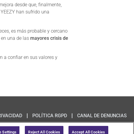
mejora desde que, finalmente,
de YEEZY han sufrido una
veces, es más probable y cercano
e en una de las
mayores crisis de
n a confiar en sus valores y
RIVACIDAD
POLÍTICA RGPD
CANAL DE DENUNCIAS
© 2020 Omnicom Public Relations Group Inc. All rights reserved.
 Settings
Reject All Cookies
Accept All Cookies