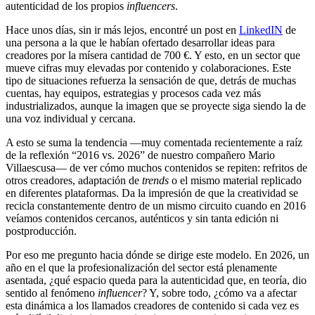
autenticidad de los propios
influencers
.
Hace unos días, sin ir más lejos, encontré un post en
LinkedIN
de
una persona a la que le habían ofertado desarrollar ideas para
creadores por la mísera cantidad de 700 €. Y esto, en un sector que
mueve cifras muy elevadas por contenido y colaboraciones. Este
tipo de situaciones refuerza la sensación de que, detrás de muchas
cuentas, hay equipos, estrategias y procesos cada vez más
industrializados, aunque la imagen que se proyecte siga siendo la de
una voz individual y cercana.
A esto se suma la tendencia —muy comentada recientemente a raíz
de la reflexión “2016 vs. 2026” de nuestro compañero Mario
Villaescusa— de ver cómo muchos contenidos se repiten: refritos de
otros creadores, adaptación de
trends
o el mismo material replicado
en diferentes plataformas. Da la impresión de que la creatividad se
recicla constantemente dentro de un mismo circuito cuando en 2016
veíamos contenidos cercanos, auténticos y sin tanta edición ni
postproducción.
Por eso me pregunto hacia dónde se dirige este modelo. En 2026, un
año en el que la profesionalización del sector está plenamente
asentada, ¿qué espacio queda para la autenticidad que, en teoría, dio
sentido al fenómeno
influencer
? Y, sobre todo, ¿cómo va a afectar
esta dinámica a los llamados creadores de contenido si cada vez es