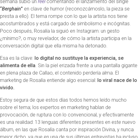
semana subió un
reel
comentando el lanzamiento del single
“
Berghain
”
en clave de humor (reconozcámoslo, la pieza se
presta a ello). El tema rompe con lo que la artista nos tiene
acostumbrados y está cargado de simbolismo e incógnitas.
Poco después, Rosalía la siguió en Instagram: un gesto
¿mínimo?, o muy revelador, de cómo la artista participa en la
conversación digital que ella misma ha detonado.
Esa es la clave:
lo digital no sustituye la experiencia, se
alimenta de ella
. Sin la piel erizada frente a una pantalla gigante
en plena plaza de Callao, el contenido perdería alma. El
marketing de Rosalía entiende algo esencial:
lo viral nace de lo
vivido.
Estoy segura de que estos días todos hemos leído mucho
sobre el tema; los expertos en marketing hablan de
provocación, de ruptura con lo convencional, y efectivamente
es una realidad: 13 lenguas diferentes presentes en este nuevo
álbum, en las que Rosalía canta por inspiración Divina, y nunca
mejor dicho, ya que en una de sus últimas entrevistas ha incluso