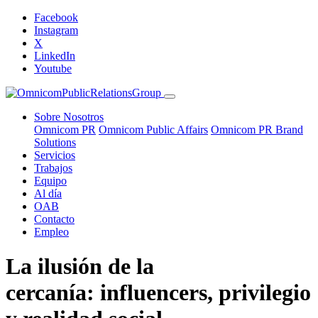
Facebook
Instagram
X
LinkedIn
Youtube
Sobre Nosotros
Omnicom PR
Omnicom Public Affairs
Omnicom PR Brand
Solutions
Servicios
Trabajos
Equipo
Al día
OAB
Contacto
Empleo
La ilusión de la
cercanía: influencers, privilegio