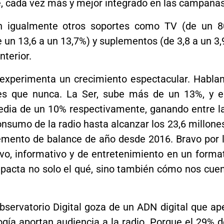
e, cada vez más y mejor integrado en las campaña
n igualmente otros soportes como TV (de un 80
de un 13,6 a un 13,7%) y suplementos (de 3,8 a un 
nterior.
e experimenta un crecimiento espectacular. Habl
eres que nunca. La Ser, sube más de un 13%, y 
edia de un 10% respectivamente, ganando entre la
sumo de la radio hasta alcanzar los 23,6 millones
mento de balance de año desde 2016. Bravo por la
ivo, informativo y de entretenimiento en un forma
mpacta no solo el qué, sino también cómo nos cuent
bservatorio Digital goza de un ADN digital que a
ología aportan audiencia a la radio. Porque el 29% 