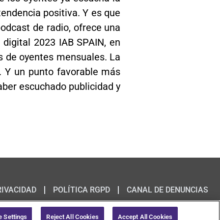
 tendencia positiva. Y es que
podcast de radio, ofrece una
 digital 2023 IAB SPAIN, en
es de oyentes mensuales. La
). Y un punto favorable más
haber escuchado publicidad y
RIVACIDAD
POLÍTICA RGPD
CANAL DE DENUNCIAS
© 2020 Omnicom Public Relations Group Inc. All rights reserved.
 Settings
Reject All Cookies
Accept All Cookies