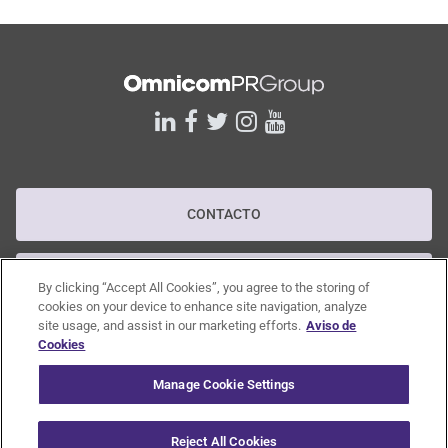
linkedin
facebook
twitter
instagram
youtube
CONTACTO
POLÍTICA DE PRIVACIDAD
By clicking “Accept All Cookies”, you agree to the storing of
cookies on your device to enhance site navigation, analyze
site usage, and assist in our marketing efforts.
Aviso de
POLÍTICA RGPD
Cookies
Manage Cookie Settings
CANAL DE DENUNCIAS
Reject All Cookies