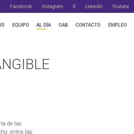
Facebook
Instagram
X
LinkedIn
Youtube
OS
EQUIPO
AL DÍA
OAB
CONTACTO
EMPLEO
ANGIBLE
na de las
ho, entre las