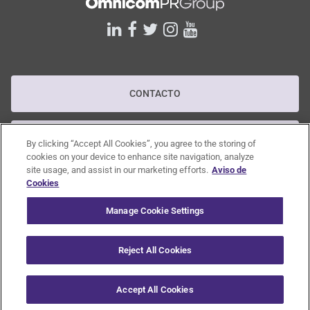
linkedin
facebook
twitter
instagram
youtube
CONTACTO
POLÍTICA DE PRIVACIDAD
By clicking “Accept All Cookies”, you agree to the storing of
cookies on your device to enhance site navigation, analyze
site usage, and assist in our marketing efforts.
Aviso de
Cookies
POLÍTICA RGPD
Manage Cookie Settings
CANAL DE DENUNCIAS
Reject All Cookies
© 2020 Omnicom Public Relations Group Inc. All rights reserved.
Accept All Cookies