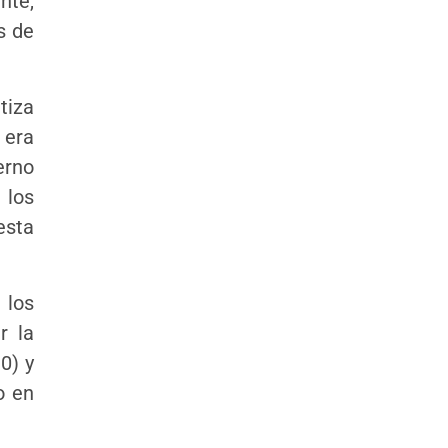
nte,
s de
tiza
 era
erno
 los
esta
 los
r la
0) y
o en