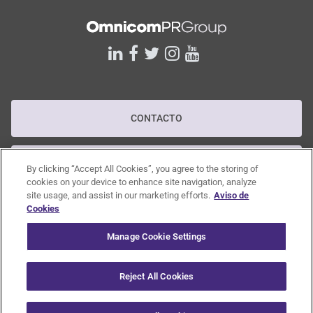
linkedin
facebook
twitter
instagram
youtube
CONTACTO
POLÍTICA DE PRIVACIDAD
By clicking “Accept All Cookies”, you agree to the storing of
cookies on your device to enhance site navigation, analyze
site usage, and assist in our marketing efforts.
Aviso de
Cookies
POLÍTICA RGPD
Manage Cookie Settings
CANAL DE DENUNCIAS
Reject All Cookies
© 2020 Omnicom Public Relations Group Inc. All rights reserved.